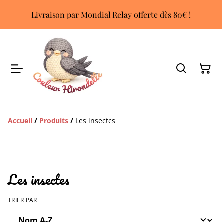
Livraison par Mondial Relay offerte dès 80€ !
Accueil
/
Produits
/
Les insectes
Les insectes
TRIER PAR